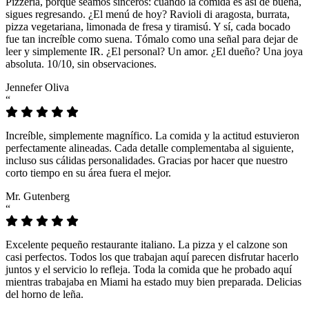
Pizzeria, porque seamos sinceros: cuando la comida es así de buena,
sigues regresando. ¿El menú de hoy? Ravioli di aragosta, burrata,
pizza vegetariana, limonada de fresa y tiramisú. Y sí, cada bocado
fue tan increíble como suena. Tómalo como una señal para dejar de
leer y simplemente IR. ¿El personal? Un amor. ¿El dueño? Una joya
absoluta. 10/10, sin observaciones.
Jennefer Oliva
“
Increíble, simplemente magnífico. La comida y la actitud estuvieron
perfectamente alineadas. Cada detalle complementaba al siguiente,
incluso sus cálidas personalidades. Gracias por hacer que nuestro
corto tiempo en su área fuera el mejor.
Mr. Gutenberg
“
Excelente pequeño restaurante italiano. La pizza y el calzone son
casi perfectos. Todos los que trabajan aquí parecen disfrutar hacerlo
juntos y el servicio lo refleja. Toda la comida que he probado aquí
mientras trabajaba en Miami ha estado muy bien preparada. Delicias
del horno de leña.