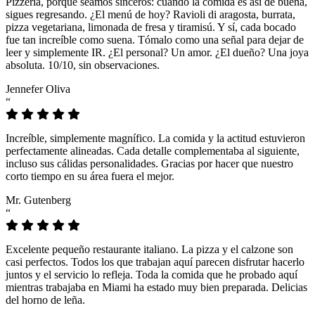
Pizzeria, porque seamos sinceros: cuando la comida es así de buena,
sigues regresando. ¿El menú de hoy? Ravioli di aragosta, burrata,
pizza vegetariana, limonada de fresa y tiramisú. Y sí, cada bocado
fue tan increíble como suena. Tómalo como una señal para dejar de
leer y simplemente IR. ¿El personal? Un amor. ¿El dueño? Una joya
absoluta. 10/10, sin observaciones.
Jennefer Oliva
“
Increíble, simplemente magnífico. La comida y la actitud estuvieron
perfectamente alineadas. Cada detalle complementaba al siguiente,
incluso sus cálidas personalidades. Gracias por hacer que nuestro
corto tiempo en su área fuera el mejor.
Mr. Gutenberg
“
Excelente pequeño restaurante italiano. La pizza y el calzone son
casi perfectos. Todos los que trabajan aquí parecen disfrutar hacerlo
juntos y el servicio lo refleja. Toda la comida que he probado aquí
mientras trabajaba en Miami ha estado muy bien preparada. Delicias
del horno de leña.