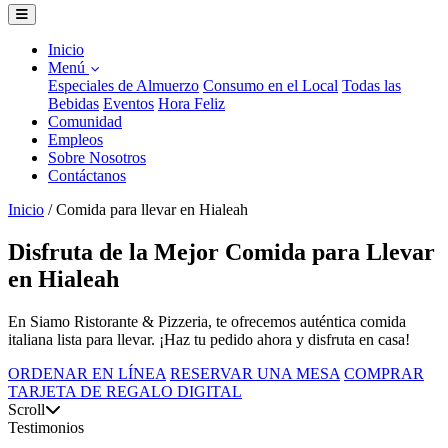
Inicio
Menú
Especiales de Almuerzo
Consumo en el Local
Todas las
Bebidas
Eventos
Hora Feliz
Comunidad
Empleos
Sobre Nosotros
Contáctanos
Inicio
/
Comida para llevar en Hialeah
Disfruta de la Mejor Comida para Llevar
en Hialeah
En Siamo Ristorante & Pizzeria, te ofrecemos auténtica comida
italiana lista para llevar. ¡Haz tu pedido ahora y disfruta en casa!
ORDENAR EN LÍNEA
RESERVAR UNA MESA
COMPRAR
TARJETA DE REGALO DIGITAL
Scroll
Testimonios