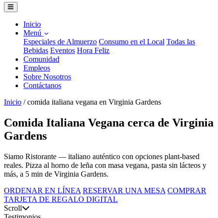
Inicio
Menú
Especiales de Almuerzo
Consumo en el Local
Todas las
Bebidas
Eventos
Hora Feliz
Comunidad
Empleos
Sobre Nosotros
Contáctanos
Inicio
/
comida italiana vegana en Virginia Gardens
Comida Italiana Vegana cerca de Virginia
Gardens
Siamo Ristorante — italiano auténtico con opciones plant-based
reales. Pizza al horno de leña con masa vegana, pasta sin lácteos y
más, a 5 min de Virginia Gardens.
ORDENAR EN LÍNEA
RESERVAR UNA MESA
COMPRAR
TARJETA DE REGALO DIGITAL
Scroll
Testimonios