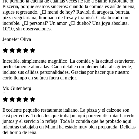
He perdido la cuenta de cuántas veces he ido a Siamo Ristorante &
Pizzeria, porque seamos sinceros: cuando la comida es así de buena,
sigues regresando. ¿El menú de hoy? Ravioli di aragosta, burrata,
pizza vegetariana, limonada de fresa y tiramisú. Cada bocado fue
increíble. ¿El personal? Un amor. ¿El dueño? Una joya absoluta.
10/10, sin observaciones.
Jennefer Oliva
“
Increíble, simplemente magnífico. La comida y la actitud estuvieron
perfectamente alineadas. Cada detalle complementaba al siguiente,
incluso sus cálidas personalidades. Gracias por hacer que nuestro
corto tiempo en su área fuera el mejor.
Mr. Gutenberg
“
Excelente pequeño restaurante italiano. La pizza y el calzone son
casi perfectos. Todos los que trabajan aquí parecen disfrutar hacerlo
juntos y el servicio lo refleja. Toda la comida que he probado aquí
mientras trabajaba en Miami ha estado muy bien preparada. Delicias
del horno de leña.