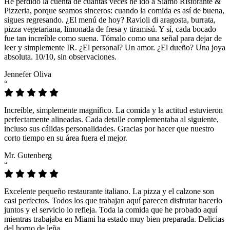
He perdido la cuenta de cuántas veces he ido a Siamo Ristorante &
Pizzeria, porque seamos sinceros: cuando la comida es así de buena,
sigues regresando. ¿El menú de hoy? Ravioli di aragosta, burrata,
pizza vegetariana, limonada de fresa y tiramisú. Y sí, cada bocado
fue tan increíble como suena. Tómalo como una señal para dejar de
leer y simplemente IR. ¿El personal? Un amor. ¿El dueño? Una joya
absoluta. 10/10, sin observaciones.
Jennefer Oliva
“
Increíble, simplemente magnífico. La comida y la actitud estuvieron
perfectamente alineadas. Cada detalle complementaba al siguiente,
incluso sus cálidas personalidades. Gracias por hacer que nuestro
corto tiempo en su área fuera el mejor.
Mr. Gutenberg
“
Excelente pequeño restaurante italiano. La pizza y el calzone son
casi perfectos. Todos los que trabajan aquí parecen disfrutar hacerlo
juntos y el servicio lo refleja. Toda la comida que he probado aquí
mientras trabajaba en Miami ha estado muy bien preparada. Delicias
del horno de leña.