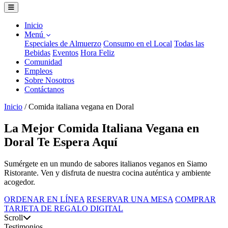
Inicio
Menú
Especiales de Almuerzo
Consumo en el Local
Todas las
Bebidas
Eventos
Hora Feliz
Comunidad
Empleos
Sobre Nosotros
Contáctanos
Inicio
/
Comida italiana vegana en Doral
La Mejor Comida Italiana Vegana en
Doral Te Espera Aquí
Sumérgete en un mundo de sabores italianos veganos en Siamo
Ristorante. Ven y disfruta de nuestra cocina auténtica y ambiente
acogedor.
ORDENAR EN LÍNEA
RESERVAR UNA MESA
COMPRAR
TARJETA DE REGALO DIGITAL
Scroll
Testimonios