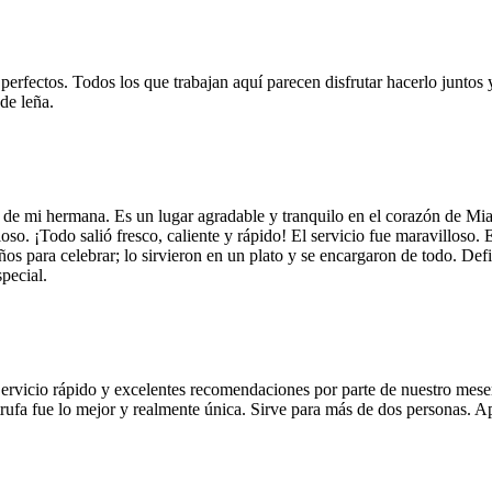
 perfectos. Todos los que trabajan aquí parecen disfrutar hacerlo juntos 
de leña.
 de mi hermana. Es un lugar agradable y tranquilo en el corazón de Mi
so. ¡Todo salió fresco, caliente y rápido! El servicio fue maravilloso. 
años para celebrar; lo sirvieron en un plato y se encargaron de todo. De
pecial.
Servicio rápido y excelentes recomendaciones por parte de nuestro meser
 de trufa fue lo mejor y realmente única. Sirve para más de dos personas.