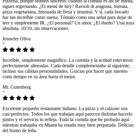
Pizzeria, porque seamos sinceros: cuando la comida es así de buena,
sigues regresando. ¿El menú de hoy? Ravioli di aragosta, burrata,
pizza vegetariana, limonada de fresa y tiramisú. Y sí, cada bocado
fue tan increíble como suena. Tómalo como una señal para dejar de
leer y simplemente IR. ¿El personal? Un amor. ¿El dueño? Una joya
absoluta. 10/10, sin observaciones.
Jennefer Oliva
“
Increíble, simplemente magnífico. La comida y la actitud estuvieron
perfectamente alineadas. Cada detalle complementaba al siguiente,
incluso sus cálidas personalidades. Gracias por hacer que nuestro
corto tiempo en su área fuera el mejor.
Mr. Gutenberg
“
Excelente pequeño restaurante italiano. La pizza y el calzone son
casi perfectos. Todos los que trabajan aquí parecen disfrutar hacerlo
juntos y el servicio lo refleja. Toda la comida que he probado aquí
mientras trabajaba en Miami ha estado muy bien preparada. Delicias
del horno de leña.