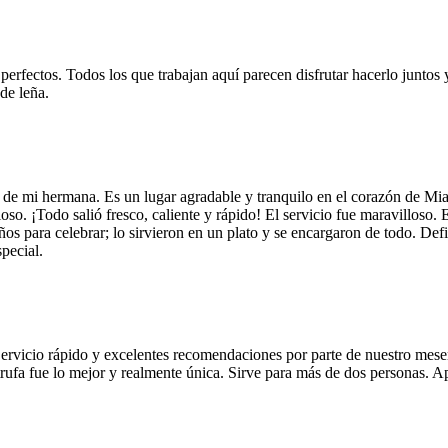
 perfectos. Todos los que trabajan aquí parecen disfrutar hacerlo juntos 
de leña.
 de mi hermana. Es un lugar agradable y tranquilo en el corazón de Mi
so. ¡Todo salió fresco, caliente y rápido! El servicio fue maravilloso. 
años para celebrar; lo sirvieron en un plato y se encargaron de todo. De
pecial.
Servicio rápido y excelentes recomendaciones por parte de nuestro meser
 de trufa fue lo mejor y realmente única. Sirve para más de dos personas.