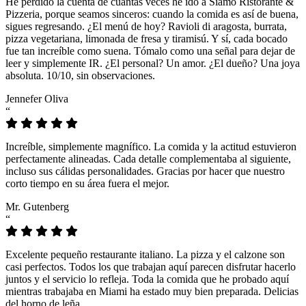
He perdido la cuenta de cuántas veces he ido a Siamo Ristorante &
Pizzeria, porque seamos sinceros: cuando la comida es así de buena,
sigues regresando. ¿El menú de hoy? Ravioli di aragosta, burrata,
pizza vegetariana, limonada de fresa y tiramisú. Y sí, cada bocado
fue tan increíble como suena. Tómalo como una señal para dejar de
leer y simplemente IR. ¿El personal? Un amor. ¿El dueño? Una joya
absoluta. 10/10, sin observaciones.
Jennefer Oliva
“
Increíble, simplemente magnífico. La comida y la actitud estuvieron
perfectamente alineadas. Cada detalle complementaba al siguiente,
incluso sus cálidas personalidades. Gracias por hacer que nuestro
corto tiempo en su área fuera el mejor.
Mr. Gutenberg
“
Excelente pequeño restaurante italiano. La pizza y el calzone son
casi perfectos. Todos los que trabajan aquí parecen disfrutar hacerlo
juntos y el servicio lo refleja. Toda la comida que he probado aquí
mientras trabajaba en Miami ha estado muy bien preparada. Delicias
del horno de leña.