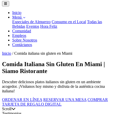
Inicio
Menú
Especiales de Almuerzo
Consumo en el Local
Todas las
Bebidas
Eventos
Hora Feliz
Comunidad
Empleos
Sobre Nosotros
Contáctanos
Inicio
/
Comida italiana sin gluten en Miami
Comida Italiana Sin Gluten En Miami |
Siamo Ristorante
Descubre deliciosos platos italianos sin gluten en un ambiente
acogedor. ¡Visítanos hoy mismo y disfruta de la auténtica cocina
italiana!
ORDENAR EN LÍNEA
RESERVAR UNA MESA
COMPRAR
TARJETA DE REGALO DIGITAL
Scroll
Testimonios