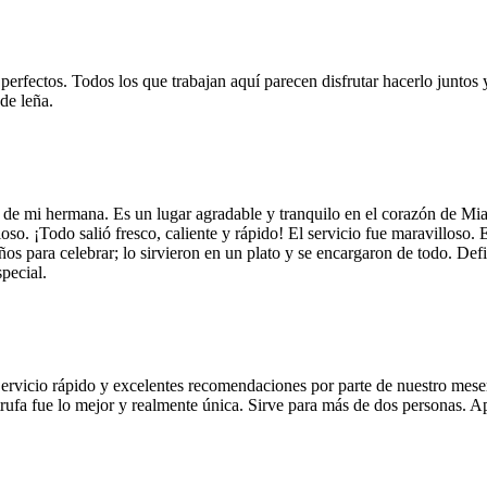
 perfectos. Todos los que trabajan aquí parecen disfrutar hacerlo juntos 
de leña.
 de mi hermana. Es un lugar agradable y tranquilo en el corazón de Mi
so. ¡Todo salió fresco, caliente y rápido! El servicio fue maravilloso. 
años para celebrar; lo sirvieron en un plato y se encargaron de todo. De
pecial.
Servicio rápido y excelentes recomendaciones por parte de nuestro meser
 de trufa fue lo mejor y realmente única. Sirve para más de dos personas.