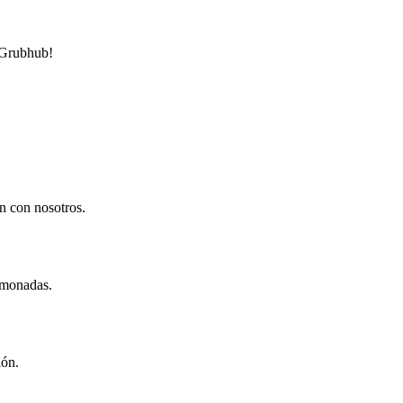
r Grubhub!
n con nosotros.
limonadas.
ión.