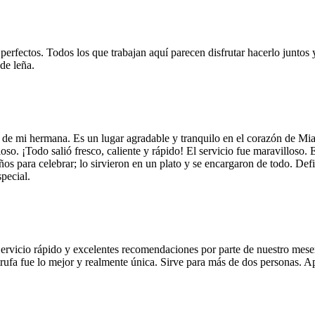
 perfectos. Todos los que trabajan aquí parecen disfrutar hacerlo juntos 
de leña.
 de mi hermana. Es un lugar agradable y tranquilo en el corazón de Mi
so. ¡Todo salió fresco, caliente y rápido! El servicio fue maravilloso. 
años para celebrar; lo sirvieron en un plato y se encargaron de todo. De
pecial.
Servicio rápido y excelentes recomendaciones por parte de nuestro meser
 de trufa fue lo mejor y realmente única. Sirve para más de dos personas.