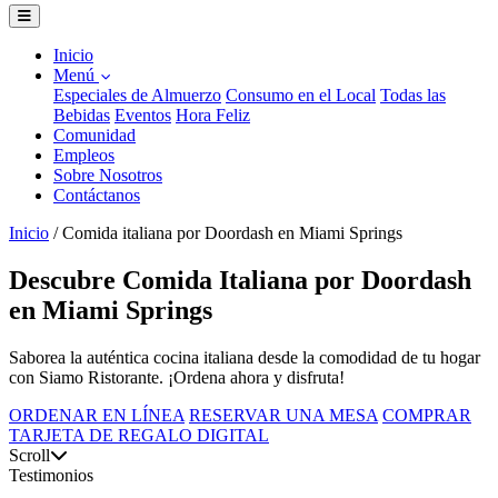
Inicio
Menú
Especiales de Almuerzo
Consumo en el Local
Todas las
Bebidas
Eventos
Hora Feliz
Comunidad
Empleos
Sobre Nosotros
Contáctanos
Inicio
/
Comida italiana por Doordash en Miami Springs
Descubre Comida Italiana por Doordash
en Miami Springs
Saborea la auténtica cocina italiana desde la comodidad de tu hogar
con Siamo Ristorante. ¡Ordena ahora y disfruta!
ORDENAR EN LÍNEA
RESERVAR UNA MESA
COMPRAR
TARJETA DE REGALO DIGITAL
Scroll
Testimonios