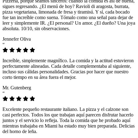
Pizzeria, porque seamos sinceros: cuando la comida es así de buena,
sigues regresando. ¿El menú de hoy? Ravioli di aragosta, burrata,
pizza vegetariana, limonada de fresa y tiramisú. Y sí, cada bocado
fue tan increíble como suena. Tómalo como una señal para dejar de
leer y simplemente IR. ¿El personal? Un amor. ¿El dueño? Una joya
absoluta. 10/10, sin observaciones.
Jennefer Oliva
“
Increíble, simplemente magnífico. La comida y la actitud estuvieron
perfectamente alineadas. Cada detalle complementaba al siguiente,
incluso sus cálidas personalidades. Gracias por hacer que nuestro
corto tiempo en su área fuera el mejor.
Mr. Gutenberg
“
Excelente pequeño restaurante italiano. La pizza y el calzone son
casi perfectos. Todos los que trabajan aquí parecen disfrutar hacerlo
juntos y el servicio lo refleja. Toda la comida que he probado aquí
mientras trabajaba en Miami ha estado muy bien preparada. Delicias
del horno de leña.