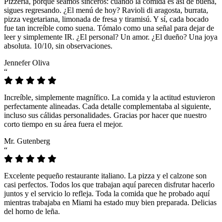
Pizzeria, porque seamos sinceros: cuando la comida es así de buena,
sigues regresando. ¿El menú de hoy? Ravioli di aragosta, burrata,
pizza vegetariana, limonada de fresa y tiramisú. Y sí, cada bocado
fue tan increíble como suena. Tómalo como una señal para dejar de
leer y simplemente IR. ¿El personal? Un amor. ¿El dueño? Una joya
absoluta. 10/10, sin observaciones.
Jennefer Oliva
“
Increíble, simplemente magnífico. La comida y la actitud estuvieron
perfectamente alineadas. Cada detalle complementaba al siguiente,
incluso sus cálidas personalidades. Gracias por hacer que nuestro
corto tiempo en su área fuera el mejor.
Mr. Gutenberg
“
Excelente pequeño restaurante italiano. La pizza y el calzone son
casi perfectos. Todos los que trabajan aquí parecen disfrutar hacerlo
juntos y el servicio lo refleja. Toda la comida que he probado aquí
mientras trabajaba en Miami ha estado muy bien preparada. Delicias
del horno de leña.