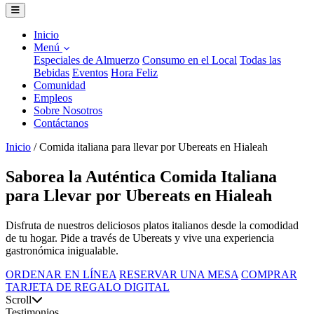
Inicio
Menú
Especiales de Almuerzo
Consumo en el Local
Todas las
Bebidas
Eventos
Hora Feliz
Comunidad
Empleos
Sobre Nosotros
Contáctanos
Inicio
/
Comida italiana para llevar por Ubereats en Hialeah
Saborea la Auténtica Comida Italiana
para Llevar por Ubereats en Hialeah
Disfruta de nuestros deliciosos platos italianos desde la comodidad
de tu hogar. Pide a través de Ubereats y vive una experiencia
gastronómica inigualable.
ORDENAR EN LÍNEA
RESERVAR UNA MESA
COMPRAR
TARJETA DE REGALO DIGITAL
Scroll
Testimonios