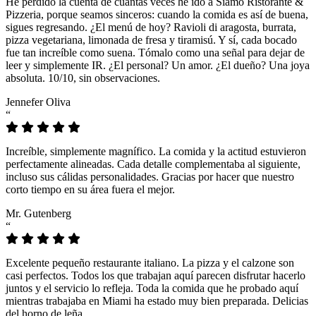
He perdido la cuenta de cuántas veces he ido a Siamo Ristorante &
Pizzeria, porque seamos sinceros: cuando la comida es así de buena,
sigues regresando. ¿El menú de hoy? Ravioli di aragosta, burrata,
pizza vegetariana, limonada de fresa y tiramisú. Y sí, cada bocado
fue tan increíble como suena. Tómalo como una señal para dejar de
leer y simplemente IR. ¿El personal? Un amor. ¿El dueño? Una joya
absoluta. 10/10, sin observaciones.
Jennefer Oliva
“
Increíble, simplemente magnífico. La comida y la actitud estuvieron
perfectamente alineadas. Cada detalle complementaba al siguiente,
incluso sus cálidas personalidades. Gracias por hacer que nuestro
corto tiempo en su área fuera el mejor.
Mr. Gutenberg
“
Excelente pequeño restaurante italiano. La pizza y el calzone son
casi perfectos. Todos los que trabajan aquí parecen disfrutar hacerlo
juntos y el servicio lo refleja. Toda la comida que he probado aquí
mientras trabajaba en Miami ha estado muy bien preparada. Delicias
del horno de leña.