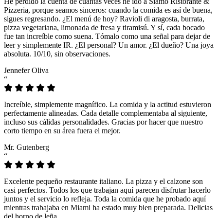
He perdido la cuenta de cuántas veces he ido a Siamo Ristorante &
Pizzeria, porque seamos sinceros: cuando la comida es así de buena,
sigues regresando. ¿El menú de hoy? Ravioli di aragosta, burrata,
pizza vegetariana, limonada de fresa y tiramisú. Y sí, cada bocado
fue tan increíble como suena. Tómalo como una señal para dejar de
leer y simplemente IR. ¿El personal? Un amor. ¿El dueño? Una joya
absoluta. 10/10, sin observaciones.
Jennefer Oliva
“
Increíble, simplemente magnífico. La comida y la actitud estuvieron
perfectamente alineadas. Cada detalle complementaba al siguiente,
incluso sus cálidas personalidades. Gracias por hacer que nuestro
corto tiempo en su área fuera el mejor.
Mr. Gutenberg
“
Excelente pequeño restaurante italiano. La pizza y el calzone son
casi perfectos. Todos los que trabajan aquí parecen disfrutar hacerlo
juntos y el servicio lo refleja. Toda la comida que he probado aquí
mientras trabajaba en Miami ha estado muy bien preparada. Delicias
del horno de leña.