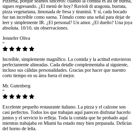
Pizzeria, porque seamos sinceros: cuando la comida es así de buena,
sigues regresando. ¿El menú de hoy? Ravioli di aragosta, burrata,
pizza vegetariana, limonada de fresa y tiramisú. Y sí, cada bocado
fue tan increíble como suena. Tómalo como una señal para dejar de
leer y simplemente IR. ¿El personal? Un amor. ¿El dueño? Una joya
absoluta. 10/10, sin observaciones.
Jennefer Oliva
“
Increíble, simplemente magnífico. La comida y la actitud estuvieron
perfectamente alineadas. Cada detalle complementaba al siguiente,
incluso sus cálidas personalidades. Gracias por hacer que nuestro
corto tiempo en su área fuera el mejor.
Mr. Gutenberg
“
Excelente pequeño restaurante italiano. La pizza y el calzone son
casi perfectos. Todos los que trabajan aquí parecen disfrutar hacerlo
juntos y el servicio lo refleja. Toda la comida que he probado aquí
mientras trabajaba en Miami ha estado muy bien preparada. Delicias
del horno de leña.