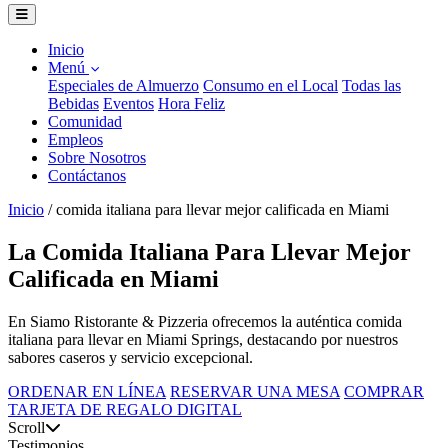
Inicio
Menú
Especiales de Almuerzo
Consumo en el Local
Todas las
Bebidas
Eventos
Hora Feliz
Comunidad
Empleos
Sobre Nosotros
Contáctanos
Inicio
/
comida italiana para llevar mejor calificada en Miami
La Comida Italiana Para Llevar Mejor
Calificada en Miami
En Siamo Ristorante & Pizzeria ofrecemos la auténtica comida
italiana para llevar en Miami Springs, destacando por nuestros
sabores caseros y servicio excepcional.
ORDENAR EN LÍNEA
RESERVAR UNA MESA
COMPRAR
TARJETA DE REGALO DIGITAL
Scroll
Testimonios