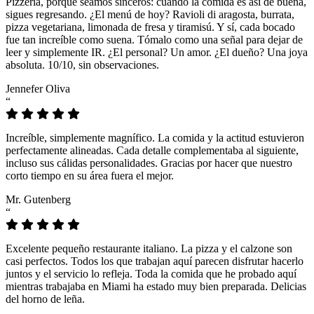
Pizzeria, porque seamos sinceros: cuando la comida es así de buena,
sigues regresando. ¿El menú de hoy? Ravioli di aragosta, burrata,
pizza vegetariana, limonada de fresa y tiramisú. Y sí, cada bocado
fue tan increíble como suena. Tómalo como una señal para dejar de
leer y simplemente IR. ¿El personal? Un amor. ¿El dueño? Una joya
absoluta. 10/10, sin observaciones.
Jennefer Oliva
“
Increíble, simplemente magnífico. La comida y la actitud estuvieron
perfectamente alineadas. Cada detalle complementaba al siguiente,
incluso sus cálidas personalidades. Gracias por hacer que nuestro
corto tiempo en su área fuera el mejor.
Mr. Gutenberg
“
Excelente pequeño restaurante italiano. La pizza y el calzone son
casi perfectos. Todos los que trabajan aquí parecen disfrutar hacerlo
juntos y el servicio lo refleja. Toda la comida que he probado aquí
mientras trabajaba en Miami ha estado muy bien preparada. Delicias
del horno de leña.