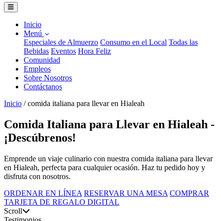
Inicio
Menú
Especiales de Almuerzo
Consumo en el Local
Todas las
Bebidas
Eventos
Hora Feliz
Comunidad
Empleos
Sobre Nosotros
Contáctanos
Inicio
/
comida italiana para llevar en Hialeah
Comida Italiana para Llevar en Hialeah -
¡Descúbrenos!
Emprende un viaje culinario con nuestra comida italiana para llevar
en Hialeah, perfecta para cualquier ocasión. Haz tu pedido hoy y
disfruta con nosotros.
ORDENAR EN LÍNEA
RESERVAR UNA MESA
COMPRAR
TARJETA DE REGALO DIGITAL
Scroll
Testimonios