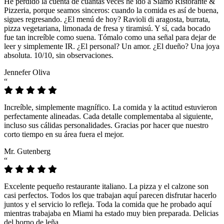
He perdido la cuenta de cuántas veces he ido a Siamo Ristorante &
Pizzeria, porque seamos sinceros: cuando la comida es así de buena,
sigues regresando. ¿El menú de hoy? Ravioli di aragosta, burrata,
pizza vegetariana, limonada de fresa y tiramisú. Y sí, cada bocado
fue tan increíble como suena. Tómalo como una señal para dejar de
leer y simplemente IR. ¿El personal? Un amor. ¿El dueño? Una joya
absoluta. 10/10, sin observaciones.
Jennefer Oliva
“
Increíble, simplemente magnífico. La comida y la actitud estuvieron
perfectamente alineadas. Cada detalle complementaba al siguiente,
incluso sus cálidas personalidades. Gracias por hacer que nuestro
corto tiempo en su área fuera el mejor.
Mr. Gutenberg
“
Excelente pequeño restaurante italiano. La pizza y el calzone son
casi perfectos. Todos los que trabajan aquí parecen disfrutar hacerlo
juntos y el servicio lo refleja. Toda la comida que he probado aquí
mientras trabajaba en Miami ha estado muy bien preparada. Delicias
del horno de leña.