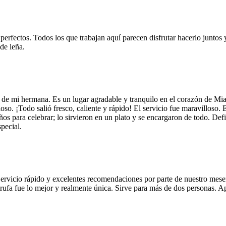
 perfectos. Todos los que trabajan aquí parecen disfrutar hacerlo juntos 
de leña.
 de mi hermana. Es un lugar agradable y tranquilo en el corazón de Mi
so. ¡Todo salió fresco, caliente y rápido! El servicio fue maravilloso. 
años para celebrar; lo sirvieron en un plato y se encargaron de todo. De
pecial.
Servicio rápido y excelentes recomendaciones por parte de nuestro meser
 de trufa fue lo mejor y realmente única. Sirve para más de dos personas.