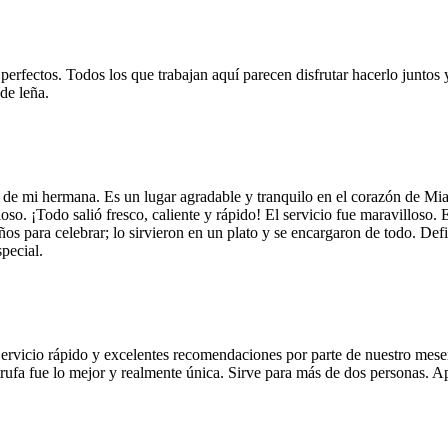
 perfectos. Todos los que trabajan aquí parecen disfrutar hacerlo juntos 
de leña.
 de mi hermana. Es un lugar agradable y tranquilo en el corazón de Mi
so. ¡Todo salió fresco, caliente y rápido! El servicio fue maravilloso. 
años para celebrar; lo sirvieron en un plato y se encargaron de todo. De
pecial.
Servicio rápido y excelentes recomendaciones por parte de nuestro meser
 de trufa fue lo mejor y realmente única. Sirve para más de dos personas.