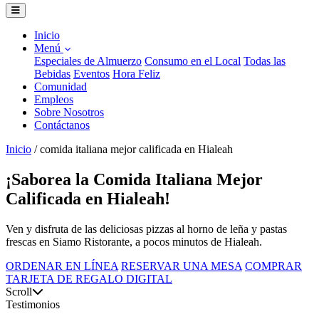
Inicio
Menú
Especiales de Almuerzo
Consumo en el Local
Todas las
Bebidas
Eventos
Hora Feliz
Comunidad
Empleos
Sobre Nosotros
Contáctanos
Inicio
/
comida italiana mejor calificada en Hialeah
¡Saborea la Comida Italiana Mejor
Calificada en Hialeah!
Ven y disfruta de las deliciosas pizzas al horno de leña y pastas
frescas en Siamo Ristorante, a pocos minutos de Hialeah.
ORDENAR EN LÍNEA
RESERVAR UNA MESA
COMPRAR
TARJETA DE REGALO DIGITAL
Scroll
Testimonios