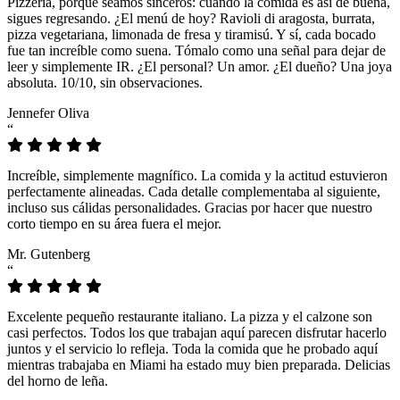
Pizzeria, porque seamos sinceros: cuando la comida es así de buena,
sigues regresando. ¿El menú de hoy? Ravioli di aragosta, burrata,
pizza vegetariana, limonada de fresa y tiramisú. Y sí, cada bocado
fue tan increíble como suena. Tómalo como una señal para dejar de
leer y simplemente IR. ¿El personal? Un amor. ¿El dueño? Una joya
absoluta. 10/10, sin observaciones.
Jennefer Oliva
“
Increíble, simplemente magnífico. La comida y la actitud estuvieron
perfectamente alineadas. Cada detalle complementaba al siguiente,
incluso sus cálidas personalidades. Gracias por hacer que nuestro
corto tiempo en su área fuera el mejor.
Mr. Gutenberg
“
Excelente pequeño restaurante italiano. La pizza y el calzone son
casi perfectos. Todos los que trabajan aquí parecen disfrutar hacerlo
juntos y el servicio lo refleja. Toda la comida que he probado aquí
mientras trabajaba en Miami ha estado muy bien preparada. Delicias
del horno de leña.