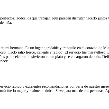
 perfectos. Todos los que trabajan aquí parecen disfrutar hacerlo juntos 
de leña.
 de mi hermana. Es un lugar agradable y tranquilo en el corazón de Mi
so. ¡Todo salió fresco, caliente y rápido! El servicio fue maravilloso. 
años para celebrar; lo sirvieron en un plato y se encargaron de todo. De
pecial.
Servicio rápido y excelentes recomendaciones por parte de nuestro meser
 de trufa fue lo mejor y realmente única. Sirve para más de dos personas.