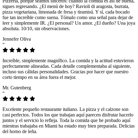
Pizzeria, porque seamos sinceros: cuando la comida es así de buena,
sigues regresando. ¿El menú de hoy? Ravioli di aragosta, burrata,
pizza vegetariana, limonada de fresa y tiramisú. Y sí, cada bocado
fue tan increíble como suena. Tómalo como una señal para dejar de
leer y simplemente IR. ¿El personal? Un amor. ¿El dueño? Una joya
absoluta. 10/10, sin observaciones.
Jennefer Oliva
“
Increíble, simplemente magnífico. La comida y la actitud estuvieron
perfectamente alineadas. Cada detalle complementaba al siguiente,
incluso sus cálidas personalidades. Gracias por hacer que nuestro
corto tiempo en su área fuera el mejor.
Mr. Gutenberg
“
Excelente pequeño restaurante italiano. La pizza y el calzone son
casi perfectos. Todos los que trabajan aquí parecen disfrutar hacerlo
juntos y el servicio lo refleja. Toda la comida que he probado aquí
mientras trabajaba en Miami ha estado muy bien preparada. Delicias
del horno de leña.