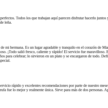
 perfectos. Todos los que trabajan aquí parecen disfrutar hacerlo juntos 
de leña.
 de mi hermana. Es un lugar agradable y tranquilo en el corazón de Mi
so. ¡Todo salió fresco, caliente y rápido! El servicio fue maravilloso. 
años para celebrar; lo sirvieron en un plato y se encargaron de todo. De
pecial.
Servicio rápido y excelentes recomendaciones por parte de nuestro meser
 de trufa fue lo mejor y realmente única. Sirve para más de dos personas.