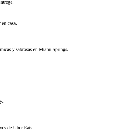
entrega.
r en casa.
nómicas y sabrosas en Miami Springs.
gs.
avés de Uber Eats.