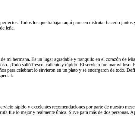
 perfectos. Todos los que trabajan aquí parecen disfrutar hacerlo juntos 
de leña.
 de mi hermana. Es un lugar agradable y tranquilo en el corazón de Mi
so. ¡Todo salió fresco, caliente y rápido! El servicio fue maravilloso. 
años para celebrar; lo sirvieron en un plato y se encargaron de todo. De
pecial.
Servicio rápido y excelentes recomendaciones por parte de nuestro meser
 de trufa fue lo mejor y realmente única. Sirve para más de dos personas.