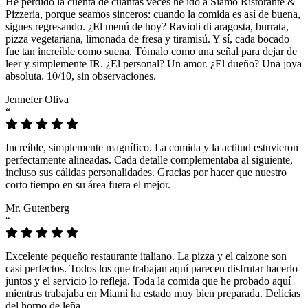
He perdido la cuenta de cuántas veces he ido a Siamo Ristorante &
Pizzeria, porque seamos sinceros: cuando la comida es así de buena,
sigues regresando. ¿El menú de hoy? Ravioli di aragosta, burrata,
pizza vegetariana, limonada de fresa y tiramisú. Y sí, cada bocado
fue tan increíble como suena. Tómalo como una señal para dejar de
leer y simplemente IR. ¿El personal? Un amor. ¿El dueño? Una joya
absoluta. 10/10, sin observaciones.
Jennefer Oliva
“
Increíble, simplemente magnífico. La comida y la actitud estuvieron
perfectamente alineadas. Cada detalle complementaba al siguiente,
incluso sus cálidas personalidades. Gracias por hacer que nuestro
corto tiempo en su área fuera el mejor.
Mr. Gutenberg
“
Excelente pequeño restaurante italiano. La pizza y el calzone son
casi perfectos. Todos los que trabajan aquí parecen disfrutar hacerlo
juntos y el servicio lo refleja. Toda la comida que he probado aquí
mientras trabajaba en Miami ha estado muy bien preparada. Delicias
del horno de leña.