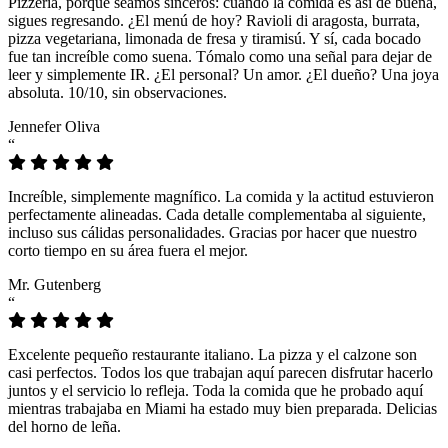
Pizzeria, porque seamos sinceros: cuando la comida es así de buena,
sigues regresando. ¿El menú de hoy? Ravioli di aragosta, burrata,
pizza vegetariana, limonada de fresa y tiramisú. Y sí, cada bocado
fue tan increíble como suena. Tómalo como una señal para dejar de
leer y simplemente IR. ¿El personal? Un amor. ¿El dueño? Una joya
absoluta. 10/10, sin observaciones.
Jennefer Oliva
“
Increíble, simplemente magnífico. La comida y la actitud estuvieron
perfectamente alineadas. Cada detalle complementaba al siguiente,
incluso sus cálidas personalidades. Gracias por hacer que nuestro
corto tiempo en su área fuera el mejor.
Mr. Gutenberg
“
Excelente pequeño restaurante italiano. La pizza y el calzone son
casi perfectos. Todos los que trabajan aquí parecen disfrutar hacerlo
juntos y el servicio lo refleja. Toda la comida que he probado aquí
mientras trabajaba en Miami ha estado muy bien preparada. Delicias
del horno de leña.