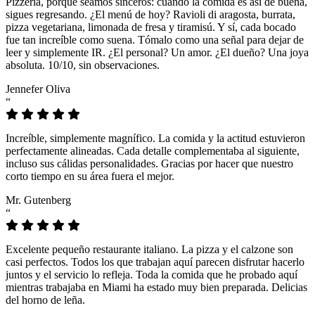
Pizzeria, porque seamos sinceros: cuando la comida es así de buena,
sigues regresando. ¿El menú de hoy? Ravioli di aragosta, burrata,
pizza vegetariana, limonada de fresa y tiramisú. Y sí, cada bocado
fue tan increíble como suena. Tómalo como una señal para dejar de
leer y simplemente IR. ¿El personal? Un amor. ¿El dueño? Una joya
absoluta. 10/10, sin observaciones.
Jennefer Oliva
“
Increíble, simplemente magnífico. La comida y la actitud estuvieron
perfectamente alineadas. Cada detalle complementaba al siguiente,
incluso sus cálidas personalidades. Gracias por hacer que nuestro
corto tiempo en su área fuera el mejor.
Mr. Gutenberg
“
Excelente pequeño restaurante italiano. La pizza y el calzone son
casi perfectos. Todos los que trabajan aquí parecen disfrutar hacerlo
juntos y el servicio lo refleja. Toda la comida que he probado aquí
mientras trabajaba en Miami ha estado muy bien preparada. Delicias
del horno de leña.