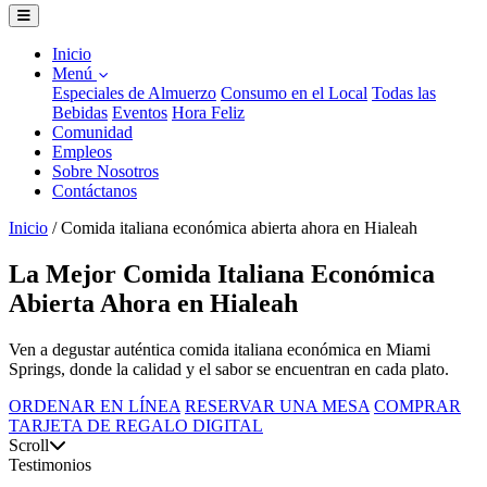
Inicio
Menú
Especiales de Almuerzo
Consumo en el Local
Todas las
Bebidas
Eventos
Hora Feliz
Comunidad
Empleos
Sobre Nosotros
Contáctanos
Inicio
/
Comida italiana económica abierta ahora en Hialeah
La Mejor Comida Italiana Económica
Abierta Ahora en Hialeah
Ven a degustar auténtica comida italiana económica en Miami
Springs, donde la calidad y el sabor se encuentran en cada plato.
ORDENAR EN LÍNEA
RESERVAR UNA MESA
COMPRAR
TARJETA DE REGALO DIGITAL
Scroll
Testimonios