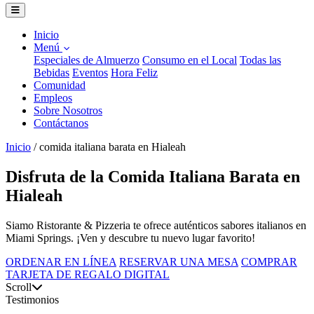
Inicio
Menú
Especiales de Almuerzo
Consumo en el Local
Todas las
Bebidas
Eventos
Hora Feliz
Comunidad
Empleos
Sobre Nosotros
Contáctanos
Inicio
/
comida italiana barata en Hialeah
Disfruta de la Comida Italiana Barata en
Hialeah
Siamo Ristorante & Pizzeria te ofrece auténticos sabores italianos en
Miami Springs. ¡Ven y descubre tu nuevo lugar favorito!
ORDENAR EN LÍNEA
RESERVAR UNA MESA
COMPRAR
TARJETA DE REGALO DIGITAL
Scroll
Testimonios