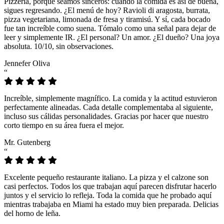
Pizzeria, porque seamos sinceros: cuando la comida es así de buena,
sigues regresando. ¿El menú de hoy? Ravioli di aragosta, burrata,
pizza vegetariana, limonada de fresa y tiramisú. Y sí, cada bocado
fue tan increíble como suena. Tómalo como una señal para dejar de
leer y simplemente IR. ¿El personal? Un amor. ¿El dueño? Una joya
absoluta. 10/10, sin observaciones.
Jennefer Oliva
“
Increíble, simplemente magnífico. La comida y la actitud estuvieron
perfectamente alineadas. Cada detalle complementaba al siguiente,
incluso sus cálidas personalidades. Gracias por hacer que nuestro
corto tiempo en su área fuera el mejor.
Mr. Gutenberg
“
Excelente pequeño restaurante italiano. La pizza y el calzone son
casi perfectos. Todos los que trabajan aquí parecen disfrutar hacerlo
juntos y el servicio lo refleja. Toda la comida que he probado aquí
mientras trabajaba en Miami ha estado muy bien preparada. Delicias
del horno de leña.