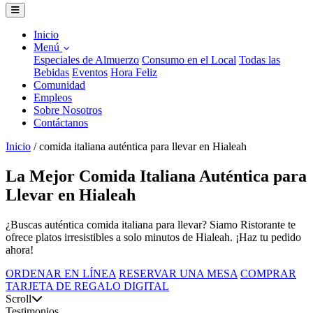
Inicio
Menú
Especiales de Almuerzo
Consumo en el Local
Todas las
Bebidas
Eventos
Hora Feliz
Comunidad
Empleos
Sobre Nosotros
Contáctanos
Inicio
/
comida italiana auténtica para llevar en Hialeah
La Mejor Comida Italiana Auténtica para
Llevar en Hialeah
¿Buscas auténtica comida italiana para llevar? Siamo Ristorante te
ofrece platos irresistibles a solo minutos de Hialeah. ¡Haz tu pedido
ahora!
ORDENAR EN LÍNEA
RESERVAR UNA MESA
COMPRAR
TARJETA DE REGALO DIGITAL
Scroll
Testimonios