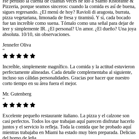
He perdido la cuenta de cuántas veces he ido a Siamo Ristorante &
Pizzeria, porque seamos sinceros: cuando la comida es así de buena,
sigues regresando. ¿El menú de hoy? Ravioli di aragosta, burrata,
pizza vegetariana, limonada de fresa y tiramisú. Y sí, cada bocado
fue tan increíble como suena. Tómalo como una señal para dejar de
leer y simplemente IR. ¿El personal? Un amor. ¿El dueño? Una joya
absoluta. 10/10, sin observaciones.
Jennefer Oliva
“
Increíble, simplemente magnífico. La comida y la actitud estuvieron
perfectamente alineadas. Cada detalle complementaba al siguiente,
incluso sus cálidas personalidades. Gracias por hacer que nuestro
corto tiempo en su área fuera el mejor.
Mr. Gutenberg
“
Excelente pequeño restaurante italiano. La pizza y el calzone son
casi perfectos. Todos los que trabajan aquí parecen disfrutar hacerlo
juntos y el servicio lo refleja. Toda la comida que he probado aquí
mientras trabajaba en Miami ha estado muy bien preparada. Delicias
del horno de leña.