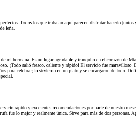
 perfectos. Todos los que trabajan aquí parecen disfrutar hacerlo juntos 
de leña.
 de mi hermana. Es un lugar agradable y tranquilo en el corazón de Mi
so. ¡Todo salió fresco, caliente y rápido! El servicio fue maravilloso. 
años para celebrar; lo sirvieron en un plato y se encargaron de todo. De
pecial.
Servicio rápido y excelentes recomendaciones por parte de nuestro meser
 de trufa fue lo mejor y realmente única. Sirve para más de dos personas.