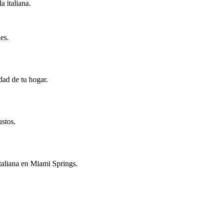
 italiana.
es.
dad de tu hogar.
ustos.
 italiana en Miami Springs.