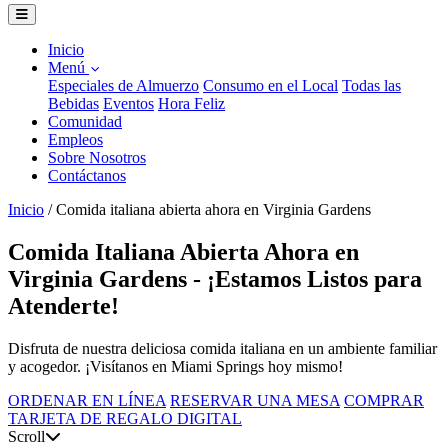
Inicio
Menú
Especiales de Almuerzo
Consumo en el Local
Todas las
Bebidas
Eventos
Hora Feliz
Comunidad
Empleos
Sobre Nosotros
Contáctanos
Inicio
/
Comida italiana abierta ahora en Virginia Gardens
Comida Italiana Abierta Ahora en
Virginia Gardens - ¡Estamos Listos para
Atenderte!
Disfruta de nuestra deliciosa comida italiana en un ambiente familiar
y acogedor. ¡Visítanos en Miami Springs hoy mismo!
ORDENAR EN LÍNEA
RESERVAR UNA MESA
COMPRAR
TARJETA DE REGALO DIGITAL
Scroll