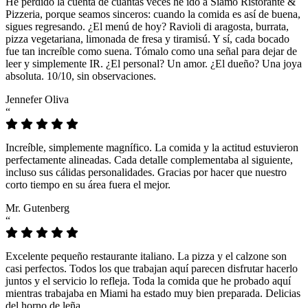
He perdido la cuenta de cuántas veces he ido a Siamo Ristorante &
Pizzeria, porque seamos sinceros: cuando la comida es así de buena,
sigues regresando. ¿El menú de hoy? Ravioli di aragosta, burrata,
pizza vegetariana, limonada de fresa y tiramisú. Y sí, cada bocado
fue tan increíble como suena. Tómalo como una señal para dejar de
leer y simplemente IR. ¿El personal? Un amor. ¿El dueño? Una joya
absoluta. 10/10, sin observaciones.
Jennefer Oliva
“
Increíble, simplemente magnífico. La comida y la actitud estuvieron
perfectamente alineadas. Cada detalle complementaba al siguiente,
incluso sus cálidas personalidades. Gracias por hacer que nuestro
corto tiempo en su área fuera el mejor.
Mr. Gutenberg
“
Excelente pequeño restaurante italiano. La pizza y el calzone son
casi perfectos. Todos los que trabajan aquí parecen disfrutar hacerlo
juntos y el servicio lo refleja. Toda la comida que he probado aquí
mientras trabajaba en Miami ha estado muy bien preparada. Delicias
del horno de leña.