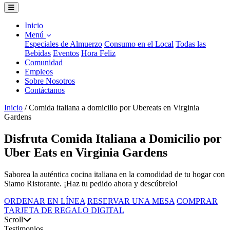
Inicio
Menú
Especiales de Almuerzo
Consumo en el Local
Todas las
Bebidas
Eventos
Hora Feliz
Comunidad
Empleos
Sobre Nosotros
Contáctanos
Inicio
/
Comida italiana a domicilio por Ubereats en Virginia
Gardens
Disfruta Comida Italiana a Domicilio por
Uber Eats en Virginia Gardens
Saborea la auténtica cocina italiana en la comodidad de tu hogar con
Siamo Ristorante. ¡Haz tu pedido ahora y descúbrelo!
ORDENAR EN LÍNEA
RESERVAR UNA MESA
COMPRAR
TARJETA DE REGALO DIGITAL
Scroll
Testimonios