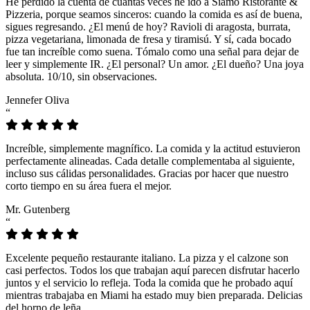
He perdido la cuenta de cuántas veces he ido a Siamo Ristorante &
Pizzeria, porque seamos sinceros: cuando la comida es así de buena,
sigues regresando. ¿El menú de hoy? Ravioli di aragosta, burrata,
pizza vegetariana, limonada de fresa y tiramisú. Y sí, cada bocado
fue tan increíble como suena. Tómalo como una señal para dejar de
leer y simplemente IR. ¿El personal? Un amor. ¿El dueño? Una joya
absoluta. 10/10, sin observaciones.
Jennefer Oliva
“
Increíble, simplemente magnífico. La comida y la actitud estuvieron
perfectamente alineadas. Cada detalle complementaba al siguiente,
incluso sus cálidas personalidades. Gracias por hacer que nuestro
corto tiempo en su área fuera el mejor.
Mr. Gutenberg
“
Excelente pequeño restaurante italiano. La pizza y el calzone son
casi perfectos. Todos los que trabajan aquí parecen disfrutar hacerlo
juntos y el servicio lo refleja. Toda la comida que he probado aquí
mientras trabajaba en Miami ha estado muy bien preparada. Delicias
del horno de leña.