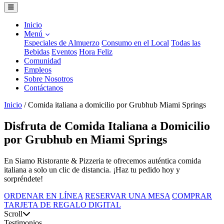
Inicio
Menú
Especiales de Almuerzo
Consumo en el Local
Todas las
Bebidas
Eventos
Hora Feliz
Comunidad
Empleos
Sobre Nosotros
Contáctanos
Inicio
/
Comida italiana a domicilio por Grubhub Miami Springs
Disfruta de Comida Italiana a Domicilio
por Grubhub en Miami Springs
En Siamo Ristorante & Pizzeria te ofrecemos auténtica comida
italiana a solo un clic de distancia. ¡Haz tu pedido hoy y
sorpréndete!
ORDENAR EN LÍNEA
RESERVAR UNA MESA
COMPRAR
TARJETA DE REGALO DIGITAL
Scroll
Testimonios