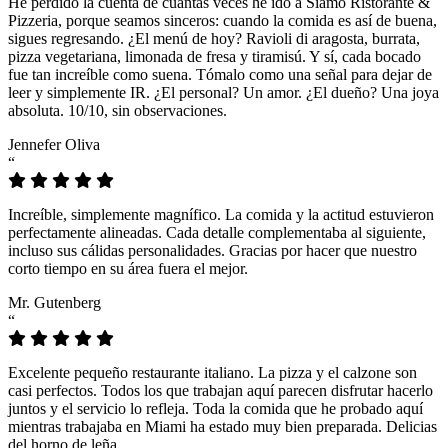
He perdido la cuenta de cuántas veces he ido a Siamo Ristorante &
Pizzeria, porque seamos sinceros: cuando la comida es así de buena,
sigues regresando. ¿El menú de hoy? Ravioli di aragosta, burrata,
pizza vegetariana, limonada de fresa y tiramisú. Y sí, cada bocado
fue tan increíble como suena. Tómalo como una señal para dejar de
leer y simplemente IR. ¿El personal? Un amor. ¿El dueño? Una joya
absoluta. 10/10, sin observaciones.
Jennefer Oliva
“
Increíble, simplemente magnífico. La comida y la actitud estuvieron
perfectamente alineadas. Cada detalle complementaba al siguiente,
incluso sus cálidas personalidades. Gracias por hacer que nuestro
corto tiempo en su área fuera el mejor.
Mr. Gutenberg
“
Excelente pequeño restaurante italiano. La pizza y el calzone son
casi perfectos. Todos los que trabajan aquí parecen disfrutar hacerlo
juntos y el servicio lo refleja. Toda la comida que he probado aquí
mientras trabajaba en Miami ha estado muy bien preparada. Delicias
del horno de leña.