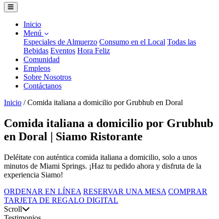
Inicio
Menú
Especiales de Almuerzo
Consumo en el Local
Todas las
Bebidas
Eventos
Hora Feliz
Comunidad
Empleos
Sobre Nosotros
Contáctanos
Inicio
/
Comida italiana a domicilio por Grubhub en Doral
Comida italiana a domicilio por Grubhub
en Doral | Siamo Ristorante
Deléitate con auténtica comida italiana a domicilio, solo a unos
minutos de Miami Springs. ¡Haz tu pedido ahora y disfruta de la
experiencia Siamo!
ORDENAR EN LÍNEA
RESERVAR UNA MESA
COMPRAR
TARJETA DE REGALO DIGITAL
Scroll
Testimonios