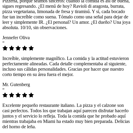
Pizzeria, porque seamos sinceros: cuando la comida es así de buena,
sigues regresando. ¿El menú de hoy? Ravioli di aragosta, burrata,
pizza vegetariana, limonada de fresa y tiramisú. Y sí, cada bocado
fue tan increíble como suena. Tómalo como una señal para dejar de
leer y simplemente IR. ¿El personal? Un amor. ¿El dueño? Una joya
absoluta. 10/10, sin observaciones.
Jennefer Oliva
“
Increíble, simplemente magnífico. La comida y la actitud estuvieron
perfectamente alineadas. Cada detalle complementaba al siguiente,
incluso sus cálidas personalidades. Gracias por hacer que nuestro
corto tiempo en su área fuera el mejor.
Mr. Gutenberg
“
Excelente pequeño restaurante italiano. La pizza y el calzone son
casi perfectos. Todos los que trabajan aquí parecen disfrutar hacerlo
juntos y el servicio lo refleja. Toda la comida que he probado aquí
mientras trabajaba en Miami ha estado muy bien preparada. Delicias
del horno de leña.