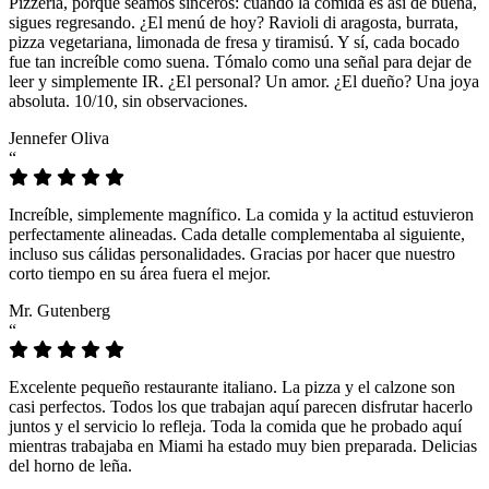
Pizzeria, porque seamos sinceros: cuando la comida es así de buena,
sigues regresando. ¿El menú de hoy? Ravioli di aragosta, burrata,
pizza vegetariana, limonada de fresa y tiramisú. Y sí, cada bocado
fue tan increíble como suena. Tómalo como una señal para dejar de
leer y simplemente IR. ¿El personal? Un amor. ¿El dueño? Una joya
absoluta. 10/10, sin observaciones.
Jennefer Oliva
“
Increíble, simplemente magnífico. La comida y la actitud estuvieron
perfectamente alineadas. Cada detalle complementaba al siguiente,
incluso sus cálidas personalidades. Gracias por hacer que nuestro
corto tiempo en su área fuera el mejor.
Mr. Gutenberg
“
Excelente pequeño restaurante italiano. La pizza y el calzone son
casi perfectos. Todos los que trabajan aquí parecen disfrutar hacerlo
juntos y el servicio lo refleja. Toda la comida que he probado aquí
mientras trabajaba en Miami ha estado muy bien preparada. Delicias
del horno de leña.