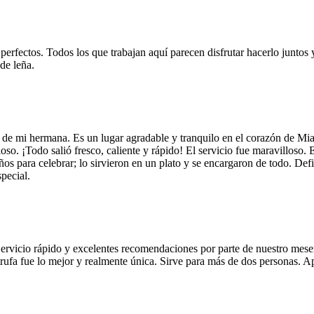
 perfectos. Todos los que trabajan aquí parecen disfrutar hacerlo juntos 
de leña.
 de mi hermana. Es un lugar agradable y tranquilo en el corazón de Mi
so. ¡Todo salió fresco, caliente y rápido! El servicio fue maravilloso. 
años para celebrar; lo sirvieron en un plato y se encargaron de todo. De
pecial.
Servicio rápido y excelentes recomendaciones por parte de nuestro meser
 de trufa fue lo mejor y realmente única. Sirve para más de dos personas.