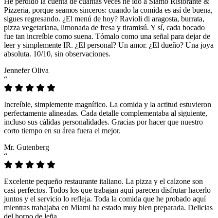
He perdido la cuenta de cuántas veces he ido a Siamo Ristorante &
Pizzeria, porque seamos sinceros: cuando la comida es así de buena,
sigues regresando. ¿El menú de hoy? Ravioli di aragosta, burrata,
pizza vegetariana, limonada de fresa y tiramisú. Y sí, cada bocado
fue tan increíble como suena. Tómalo como una señal para dejar de
leer y simplemente IR. ¿El personal? Un amor. ¿El dueño? Una joya
absoluta. 10/10, sin observaciones.
Jennefer Oliva
“
Increíble, simplemente magnífico. La comida y la actitud estuvieron
perfectamente alineadas. Cada detalle complementaba al siguiente,
incluso sus cálidas personalidades. Gracias por hacer que nuestro
corto tiempo en su área fuera el mejor.
Mr. Gutenberg
“
Excelente pequeño restaurante italiano. La pizza y el calzone son
casi perfectos. Todos los que trabajan aquí parecen disfrutar hacerlo
juntos y el servicio lo refleja. Toda la comida que he probado aquí
mientras trabajaba en Miami ha estado muy bien preparada. Delicias
del horno de leña.