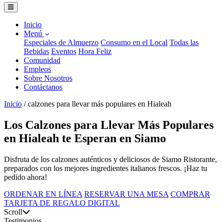
Inicio
Menú
Especiales de Almuerzo
Consumo en el Local
Todas las
Bebidas
Eventos
Hora Feliz
Comunidad
Empleos
Sobre Nosotros
Contáctanos
Inicio
/
calzones para llevar más populares en Hialeah
Los Calzones para Llevar Más Populares
en Hialeah te Esperan en Siamo
Disfruta de los calzones auténticos y deliciosos de Siamo Ristorante,
preparados con los mejores ingredientes italianos frescos. ¡Haz tu
pedido ahora!
ORDENAR EN LÍNEA
RESERVAR UNA MESA
COMPRAR
TARJETA DE REGALO DIGITAL
Scroll
Testimonios