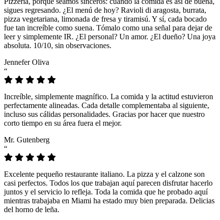
Pizzeria, porque seamos sinceros: cuando la comida es así de buena,
sigues regresando. ¿El menú de hoy? Ravioli di aragosta, burrata,
pizza vegetariana, limonada de fresa y tiramisú. Y sí, cada bocado
fue tan increíble como suena. Tómalo como una señal para dejar de
leer y simplemente IR. ¿El personal? Un amor. ¿El dueño? Una joya
absoluta. 10/10, sin observaciones.
Jennefer Oliva
“
Increíble, simplemente magnífico. La comida y la actitud estuvieron
perfectamente alineadas. Cada detalle complementaba al siguiente,
incluso sus cálidas personalidades. Gracias por hacer que nuestro
corto tiempo en su área fuera el mejor.
Mr. Gutenberg
“
Excelente pequeño restaurante italiano. La pizza y el calzone son
casi perfectos. Todos los que trabajan aquí parecen disfrutar hacerlo
juntos y el servicio lo refleja. Toda la comida que he probado aquí
mientras trabajaba en Miami ha estado muy bien preparada. Delicias
del horno de leña.