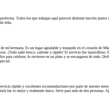
 perfectos. Todos los que trabajan aquí parecen disfrutar hacerlo juntos 
de leña.
 de mi hermana. Es un lugar agradable y tranquilo en el corazón de Mi
so. ¡Todo salió fresco, caliente y rápido! El servicio fue maravilloso. 
años para celebrar; lo sirvieron en un plato y se encargaron de todo. De
pecial.
Servicio rápido y excelentes recomendaciones por parte de nuestro meser
 de trufa fue lo mejor y realmente única. Sirve para más de dos personas.