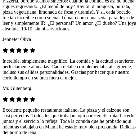
Pizzeria, porque seamos sinceros: cuando la comida es así de buena,
sigues regresando. ¿El menú de hoy? Ravioli di aragosta, burrata,
pizza vegetariana, limonada de fresa y tiramisú. Y sí, cada bocado
fue tan increíble como suena. Tómalo como una señal para dejar de
leer y simplemente IR. ¿El personal? Un amor. ¿El dueño? Una joya
absoluta. 10/10, sin observaciones.
Jennefer Oliva
“
Increíble, simplemente magnífico. La comida y la actitud estuvieron
perfectamente alineadas. Cada detalle complementaba al siguiente,
incluso sus cálidas personalidades. Gracias por hacer que nuestro
corto tiempo en su área fuera el mejor.
Mr. Gutenberg
“
Excelente pequeño restaurante italiano. La pizza y el calzone son
casi perfectos. Todos los que trabajan aquí parecen disfrutar hacerlo
juntos y el servicio lo refleja. Toda la comida que he probado aquí
mientras trabajaba en Miami ha estado muy bien preparada. Delicias
del horno de leña.