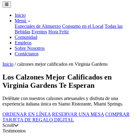
Inicio
Menú
Especiales de Almuerzo
Consumo en el Local
Todas las
Bebidas
Eventos
Hora Feliz
Comunidad
Empleos
Sobre Nosotros
Contáctanos
Inicio
/
calzones mejor calificados en Virginia Gardens
Los Calzones Mejor Calificados en
Virginia Gardens Te Esperan
Deléitate con nuestros calzones artesanales y disfruta de una
experiencia italiana única en Siamo Ristorante, Miami Springs.
ORDENAR EN LÍNEA
RESERVAR UNA MESA
COMPRAR
TARJETA DE REGALO DIGITAL
Scroll
Testimonios