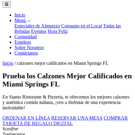
Inicio
Menú
Especiales de Almuerzo
Consumo en el Local
Todas las
Bebidas
Eventos
Hora Feliz
Comunidad
Empleos
Sobre Nosotros
Contáctanos
Inicio
/
calzones mejor calificados en Miami Springs FL
Prueba los Calzones Mejor Calificados en
Miami Springs FL
En Siamo Ristorante & Pizzeria, te ofrecemos los mejores calzones
y auténtica comida italiana, ¡ven a disfrutar de una experiencia
inolvidable!
ORDENAR EN LÍNEA
RESERVAR UNA MESA
COMPRAR
TARJETA DE REGALO DIGITAL
Scroll
Testimonios