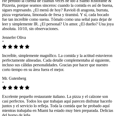
He perdido la cuenta de cuántas veces he ido a Siamo Ristorante &
Pizzeria, porque seamos sinceros: cuando la comida es así de buena,
sigues regresando. ¿El menú de hoy? Ravioli di aragosta, burrata,
pizza vegetariana, limonada de fresa y tiramisú. Y sí, cada bocado
fue tan increíble como suena. Tómalo como una señal para dejar de
leer y simplemente IR. ¿El personal? Un amor. ¿El dueño? Una joya
absoluta. 10/10, sin observaciones.
Jennefer Oliva
“
Increíble, simplemente magnífico. La comida y la actitud estuvieron
perfectamente alineadas. Cada detalle complementaba al siguiente,
incluso sus cálidas personalidades. Gracias por hacer que nuestro
corto tiempo en su área fuera el mejor.
Mr. Gutenberg
“
Excelente pequeño restaurante italiano. La pizza y el calzone son
casi perfectos. Todos los que trabajan aquí parecen disfrutar hacerlo
juntos y el servicio lo refleja. Toda la comida que he probado aquí
mientras trabajaba en Miami ha estado muy bien preparada. Delicias
del horno de leña.