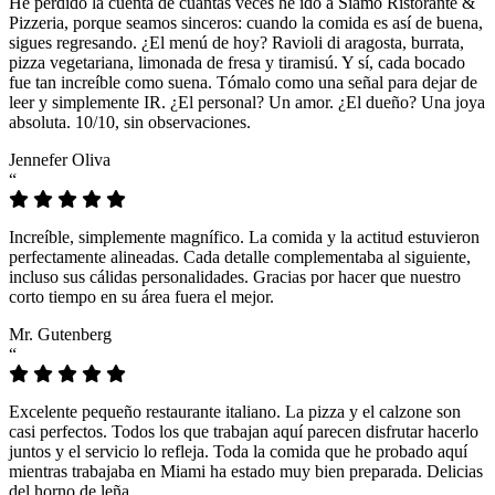
He perdido la cuenta de cuántas veces he ido a Siamo Ristorante &
Pizzeria, porque seamos sinceros: cuando la comida es así de buena,
sigues regresando. ¿El menú de hoy? Ravioli di aragosta, burrata,
pizza vegetariana, limonada de fresa y tiramisú. Y sí, cada bocado
fue tan increíble como suena. Tómalo como una señal para dejar de
leer y simplemente IR. ¿El personal? Un amor. ¿El dueño? Una joya
absoluta. 10/10, sin observaciones.
Jennefer Oliva
“
Increíble, simplemente magnífico. La comida y la actitud estuvieron
perfectamente alineadas. Cada detalle complementaba al siguiente,
incluso sus cálidas personalidades. Gracias por hacer que nuestro
corto tiempo en su área fuera el mejor.
Mr. Gutenberg
“
Excelente pequeño restaurante italiano. La pizza y el calzone son
casi perfectos. Todos los que trabajan aquí parecen disfrutar hacerlo
juntos y el servicio lo refleja. Toda la comida que he probado aquí
mientras trabajaba en Miami ha estado muy bien preparada. Delicias
del horno de leña.