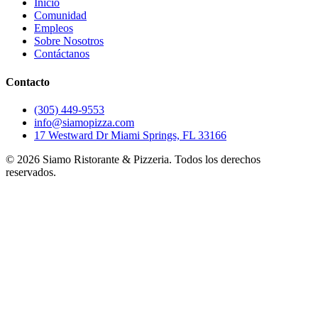
Inicio
Comunidad
Empleos
Sobre Nosotros
Contáctanos
Contacto
(305) 449-9553
info@siamopizza.com
17 Westward Dr Miami Springs, FL 33166
©
2026
Siamo Ristorante & Pizzeria. Todos los derechos
reservados.