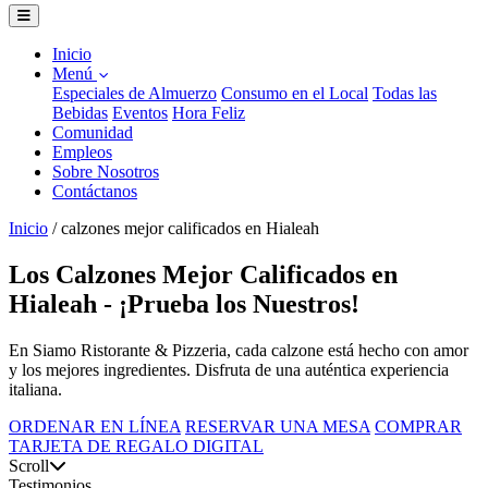
Inicio
Menú
Especiales de Almuerzo
Consumo en el Local
Todas las
Bebidas
Eventos
Hora Feliz
Comunidad
Empleos
Sobre Nosotros
Contáctanos
Inicio
/
calzones mejor calificados en Hialeah
Los Calzones Mejor Calificados en
Hialeah - ¡Prueba los Nuestros!
En Siamo Ristorante & Pizzeria, cada calzone está hecho con amor
y los mejores ingredientes. Disfruta de una auténtica experiencia
italiana.
ORDENAR EN LÍNEA
RESERVAR UNA MESA
COMPRAR
TARJETA DE REGALO DIGITAL
Scroll
Testimonios