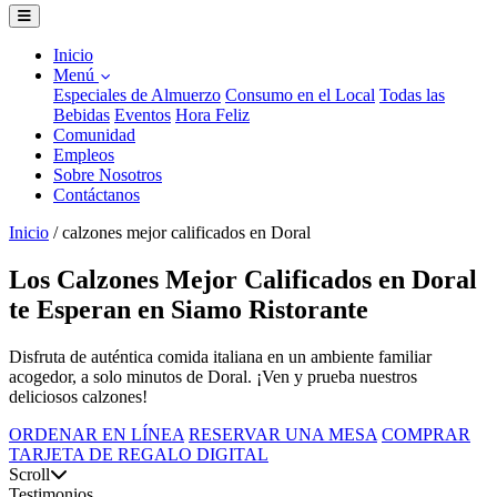
Inicio
Menú
Especiales de Almuerzo
Consumo en el Local
Todas las
Bebidas
Eventos
Hora Feliz
Comunidad
Empleos
Sobre Nosotros
Contáctanos
Inicio
/
calzones mejor calificados en Doral
Los Calzones Mejor Calificados en Doral
te Esperan en Siamo Ristorante
Disfruta de auténtica comida italiana en un ambiente familiar
acogedor, a solo minutos de Doral. ¡Ven y prueba nuestros
deliciosos calzones!
ORDENAR EN LÍNEA
RESERVAR UNA MESA
COMPRAR
TARJETA DE REGALO DIGITAL
Scroll
Testimonios