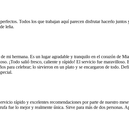
 perfectos. Todos los que trabajan aquí parecen disfrutar hacerlo juntos 
de leña.
 de mi hermana. Es un lugar agradable y tranquilo en el corazón de Mi
so. ¡Todo salió fresco, caliente y rápido! El servicio fue maravilloso. 
años para celebrar; lo sirvieron en un plato y se encargaron de todo. De
pecial.
Servicio rápido y excelentes recomendaciones por parte de nuestro meser
 de trufa fue lo mejor y realmente única. Sirve para más de dos personas.