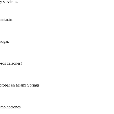
y servicios.
cantarán!
hogar.
osos calzones!
 probar en Miami Springs.
combinaciones.