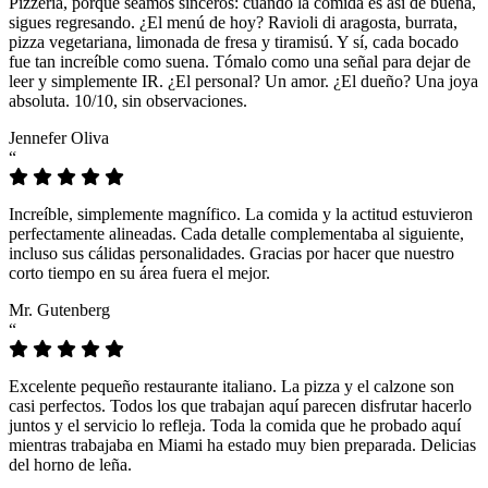
Pizzeria, porque seamos sinceros: cuando la comida es así de buena,
sigues regresando. ¿El menú de hoy? Ravioli di aragosta, burrata,
pizza vegetariana, limonada de fresa y tiramisú. Y sí, cada bocado
fue tan increíble como suena. Tómalo como una señal para dejar de
leer y simplemente IR. ¿El personal? Un amor. ¿El dueño? Una joya
absoluta. 10/10, sin observaciones.
Jennefer Oliva
“
Increíble, simplemente magnífico. La comida y la actitud estuvieron
perfectamente alineadas. Cada detalle complementaba al siguiente,
incluso sus cálidas personalidades. Gracias por hacer que nuestro
corto tiempo en su área fuera el mejor.
Mr. Gutenberg
“
Excelente pequeño restaurante italiano. La pizza y el calzone son
casi perfectos. Todos los que trabajan aquí parecen disfrutar hacerlo
juntos y el servicio lo refleja. Toda la comida que he probado aquí
mientras trabajaba en Miami ha estado muy bien preparada. Delicias
del horno de leña.