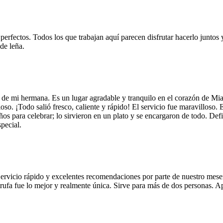
 perfectos. Todos los que trabajan aquí parecen disfrutar hacerlo juntos 
de leña.
 de mi hermana. Es un lugar agradable y tranquilo en el corazón de Mi
so. ¡Todo salió fresco, caliente y rápido! El servicio fue maravilloso. 
años para celebrar; lo sirvieron en un plato y se encargaron de todo. De
pecial.
Servicio rápido y excelentes recomendaciones por parte de nuestro meser
 de trufa fue lo mejor y realmente única. Sirve para más de dos personas.