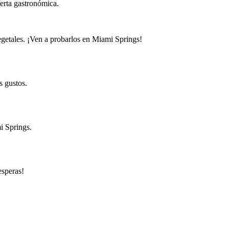
erta gastronómica.
egetales. ¡Ven a probarlos en Miami Springs!
s gustos.
i Springs.
esperas!