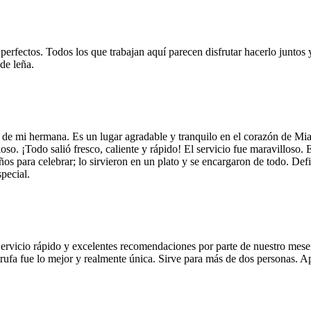
 perfectos. Todos los que trabajan aquí parecen disfrutar hacerlo juntos 
de leña.
 de mi hermana. Es un lugar agradable y tranquilo en el corazón de Mi
so. ¡Todo salió fresco, caliente y rápido! El servicio fue maravilloso. 
años para celebrar; lo sirvieron en un plato y se encargaron de todo. De
pecial.
Servicio rápido y excelentes recomendaciones por parte de nuestro meser
 de trufa fue lo mejor y realmente única. Sirve para más de dos personas.